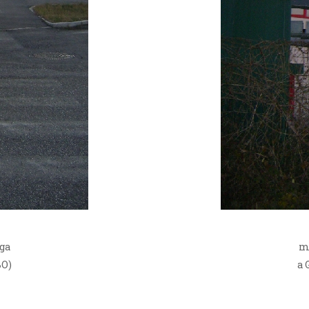
ga
m
BO)
a 