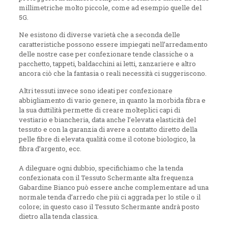
millimetriche molto piccole, come ad esempio quelle del
5G.
Ne esistono di diverse varietà che a seconda delle
caratteristiche possono essere impiegati nell’arredamento
delle nostre case per confezionare tende classiche o a
pacchetto, tappeti, baldacchini ai letti, zanzariere e altro
ancora ciò che la fantasia o reali necessità ci suggeriscono.
Altri tessuti invece sono ideati per confezionare
abbigliamento di vario genere, in quanto la morbida fibra e
la sua duttilità permette di creare molteplici capi di
vestiario e biancheria, data anche l’elevata elasticità del
tessuto e con la garanzia di avere a contatto diretto della
pelle fibre di elevata qualità come il cotone biologico, la
fibra d’argento, ecc.
A dileguare ogni dubbio, specifichiamo che la tenda
confezionata con il Tessuto Schermante alta frequenza
Gabardine Bianco può essere anche complementare ad una
normale tenda d’arredo che più ci aggrada per lo stile o il
colore; in questo caso il Tessuto Schermante andrà posto
dietro alla tenda classica.